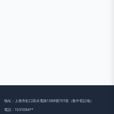
地址：上海市虹口區水電路1388號701室（集中登記地）
電話：1531094**