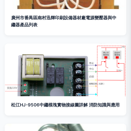
廣州市番禺區南村迅輝印刷設備器材廠電源變壓器與中
繼器產品列表
松江HJ-9506中繼模塊實物接線圖詳解 消防知識與應用