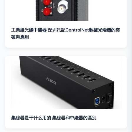
工業級光纖中繼器 深圳訊記ControlNet數據光端機的突
破與應用
集線器是干什么用的 集線器和中繼器的區別