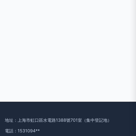
地址：上海市虹口區水電路1388號701室（集中登記地）
電話：1531094**