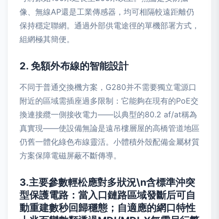
像、無線AP還是工業傳感器，均可相隔較遠距離仍
保持穩定聯網。通過外部供電途徑的單機部署方式，
組網極其簡便。
2. 免額外布線的智能設計
不同于普通交換機方案，G280并不需要獨立電源口
附近的區域需插座過多限制：它能夠在現有的PoE交
換連接纜一側接收電力——以典型的80.2 af/at稱為
真實現——使設備無論是遠吊樓層屋的高橋管道地區
仍舊一體化綠色布線靈活。小體積外殼配備金屬材質
方案保障電磁屏蔽不斷傳導。
3.主要參數輕松應對多狀況\n含標準沖突
型保護電路：當入口鏈路區域發斷后可自
動重建數秒回歸穩態；自適應的網口特性