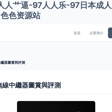
7人人艹逼-97人人乐-97日本成
97色色资源站
首頁
企業簡介
線中繼器圖賞與評測
雙頻無線中繼器圖賞與評測