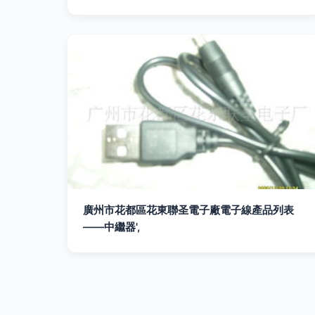
廣州市花都區花東聯圣電子廠電子線產品列表
——中繼器',