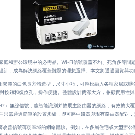
和辦公環境中的必需品。Wi-Fi信號覆蓋不均、死角多等問題常常
設計，成為解決網絡覆蓋難題的理想選擇。本文將通過圖賞與功
繼器采用緊湊的白色長方體造型，尺寸小巧，可輕松融入各種家居或辦
配對按鈕和復位孔，操作便捷。整體設計簡潔大方，兼顧實用性
5GHz）無線信號，能智能識別并擴展主路由器的網絡，有效擴大
戶只需通過簡單的設置步驟，即可將中繼器與現有路由器配對，
器能顯著改善信號薄弱區域的網絡體驗。例如，在多層住宅或大型辦