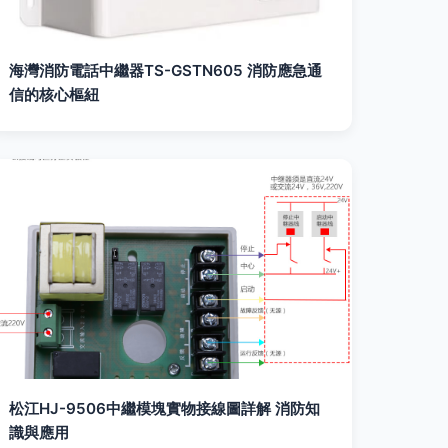
海灣消防電話中繼器TS-GSTN605 消防應急通
信的核心樞紐
松江HJ-9506中繼模塊實物接線圖詳解 消防知
識與應用